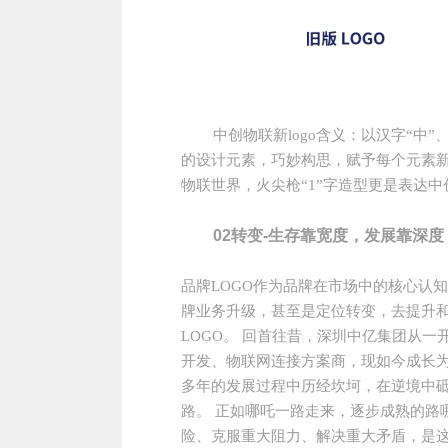
中创物联新logo含义：以汉字“中”
的设计元素，巧妙构思，赋予每个元素新
物联世界，火尖枪“1”字造型更是表达
02转变-生存靠宽度，发展靠深度
品牌LOGO作为品牌在市场中的核心认
牌业务升级，甚至是定位转变，去提升
LOGO。 回首往昔，深圳中亿集团从
开发、物联网连接方案商，现如今成长
多年的发展过程中历经坎坷，在逆境中
路。 正如哪吒一路走来，逐步成熟的路
险、克服重大阻力、解决重大矛盾，是