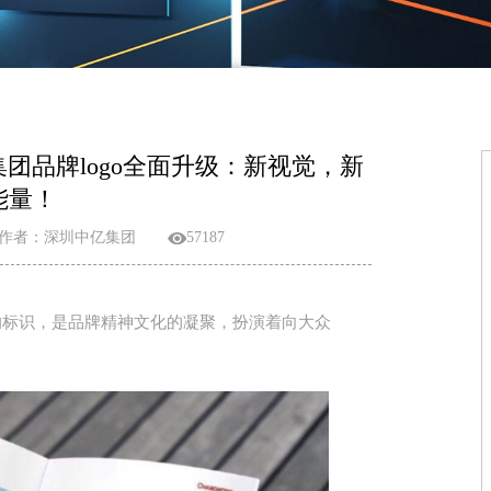
集团品牌logo全面升级：新视觉，新
能量！
作者：深圳中亿集团
57187
的标识，是品牌精神文化的凝聚，扮演着向大众