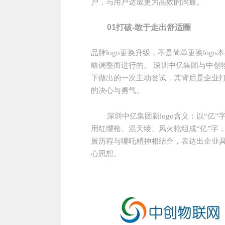
户，与用户达成更为高效的沟通。
01打破-敢于走出舒适圈
品牌logo更换升级，不是简单更换lo
略调整而进行的。 深圳中亿集团与中创物
下做出的一次主动尝试，其背后是企业
的决心与勇气。
深圳中亿集团新logo含义：以“亿
用红缨枪、混天绫、风火轮组成“亿”字
展历程与哪吒精神相结合，表达出企业
心思想。