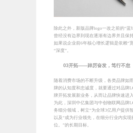
除此之外，新版品牌logo一改之前的“
曾经没有边界到现在逐渐有边界并且保持
如果说企业前6年核心增长逻辑是依赖“
“深度”。
03开拓——踔厉奋发，笃行不怠
随着消费市场的不断升级，各类品牌如
牌的认知度和忠诚度，就要通过对品牌L
牌开拓发展新业务，从而让品牌快速进
为此，深圳中亿集团与中创物联网品牌L
务细分领域，树立“为全球3亿用户提供
以及“成为行业领先，在细分行业内实现
位。”的长期目标。