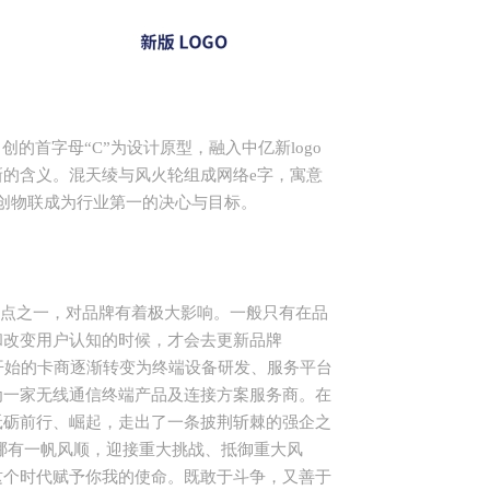
、创的首字母“C”为设计原型，融入中亿新logo
的含义。混天绫与风火轮组成网络e字，寓意
中创物联成为行业第一的决心与目标。
知点之一，对品牌有着极大影响。一般只有在品
和改变用户认知的时候，才会去更新品牌
一开始的卡商逐渐转变为终端设备研发、服务平台
为一家无线通信终端产品及连接方案服务商。在
砥砺前行、崛起，走出了一条披荆斩棘的强企之
哪有一帆风顺，迎接重大挑战、抵御重大风
这个时代赋予你我的使命。既敢于斗争，又善于