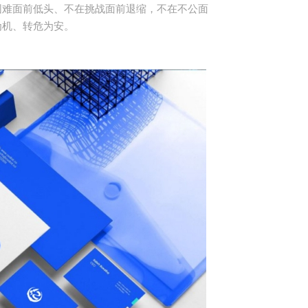
困难面前低头、不在挑战面前退缩，不在不公面
为机、转危为安。