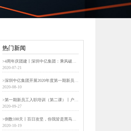
2026-04-09
>逗利是啦！牛气开局，迎风“犇”跑
2021-01-19
>第四期新员工入职培训：相约中亿，“亿”起点亮未来
2021-03-20
热门新闻
>4周年庆团建丨深圳中亿集团：乘风破浪，行稳致远
2020-07-21
>深圳中亿集团开展2020年度第一期新员工入职培训
2020-08-10
>第一期新员工入职培训（第二课）丨户外拓展活动
2020-09-27
>倒数100天丨百日攻坚，你我皆是黑马，奔跑吧中亿人！
2020-10-19