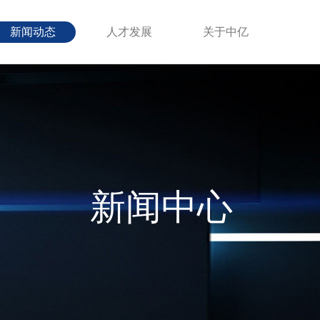
新闻动态
人才发展
关于中亿
新闻中心
>3月资讯动态汇总，了解知中亿大小事