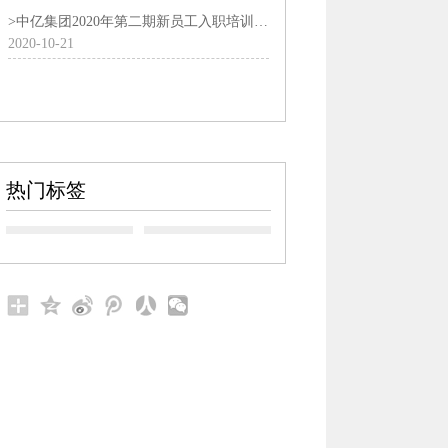
>中亿集团2020年第二期新员工入职培训圆满结束
2020-10-21
>深圳中亿集团2020年述职大会圆满召开
2020-12-29
>新人添活力：第三期新员工入职培训第3课·座谈会
2021-04-30
热门标签
>完美收官 | 深圳中亿集团5周年，“五”与伦比，未来可期！
2021-05-20
>深圳中亿集团5月培训报道：凝聚新力量，赋能新征程！
2021-06-02
>第六期新员工入职培训：凝“新”聚力，助“新”成长
2021-07-06
>深圳中亿集团第一届“百亿杯”篮球赛正式开幕！
2021-08-03