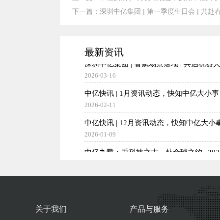
2026-04-09
下一篇：深圳中亿集团 | 第一季度生日会 | 共赴
热烈祝贺！云迹科技IPO大捷 | 深圳中
2026-03-24
最新资讯
深圳中亿集团 | 智赋场景落地 | 共启机器
2026-03-16
中亿快讯 | 1月资讯动态，快知中亿大小事
2026-02-11
中亿快讯 | 12月资讯动态，快知中亿大小
2026-01-09
中亿九载：秉科技之志，赴全球之约 | 20
2026-01-01
中亿快讯 | 11月资讯动态，快知中亿大小
2025-12-05
深圳中亿集团 | 中亿机器人群体智能数据
关于我们
产品与服务
2025-11-27