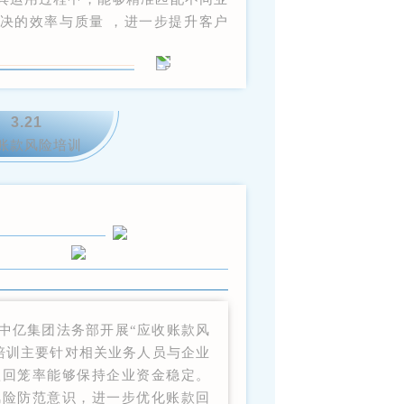
决的效率与质量 ，进一步提升客户
3.21
账款风险培训
深圳中亿集团法务部开展“应收账款风
培训主要针对相关业务人员与企业
款回笼率能够保持企业资金稳定。
风险防范意识，进一步优化账款回