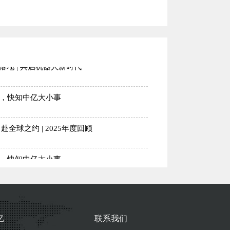
2021-10-23
>深圳网亿 | 2021 IOTE第十六届国际物联网展完美落幕！
大捷 | 深圳中亿集团六载同行，见证荣耀！
2021-10-25
>深圳中亿集团10月培训报道：厉兵秣马强技能，蓄势待发新征程！
落地 | 共启机器人新时代
2021-11-02
动态，快知中亿大小事
>深圳中亿集团 | 9月星光荣誉殿堂获奖人物跟踪报道（视频采访）
2021-11-04
全球之约 | 2025年度回顾
>表彰！2021年星光荣誉殿堂季度大会精彩回顾
2021-11-17
动态，快知中亿大小事
>深圳中亿集团第一届“百亿杯”篮球赛冠军之夜，巅峰对决，完美收官！
2021-11-18
机器人群体智能数据大脑首秀！
>感恩节，除了吃吃喝喝，还可以这样过！
2021-11-18
动态，快知中亿大小事
亿
联系我们
>深圳中亿集团党史学习教育 |百年奋斗路，起航新征程