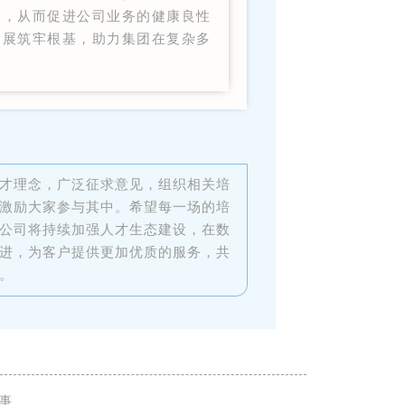
险，从而促进公司业务的健康良性
发展筑牢根基，助力集团在复杂多
人才理念，广泛征求意见，组织相关培
激励大家参与其中。希望每一场的培
公司将持续加强人才生态建设，在数
进，为客户提供更加优质的服务，共
。
解锁全场景智能新生态!
深圳中亿集团 | 新总部开
2025-10-28
3月资讯动态汇总，了解
小事