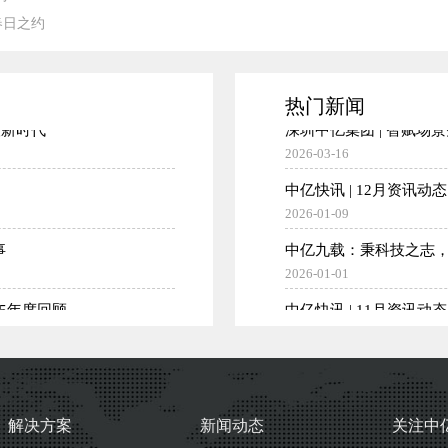
2026-04-09
春日之约
亿集团六载同行，见证荣耀！
热烈祝贺！云迹科技IPO
2026-03-24
热门新闻
人新时代
深圳中亿集团 | 智赋场景
2026-03-16
中亿快讯 | 12月资讯
2026-01-09
事
中亿九载：秉科技之志，赴
2026-01-01
25年度回顾
中亿快讯 | 11月资讯
2025-12-05
事
深圳中亿集团 | 中亿
2025-11-27
大脑首秀！
中亿快讯 | 10月资讯
解决方案
新闻动态
关注中
2025-11-09