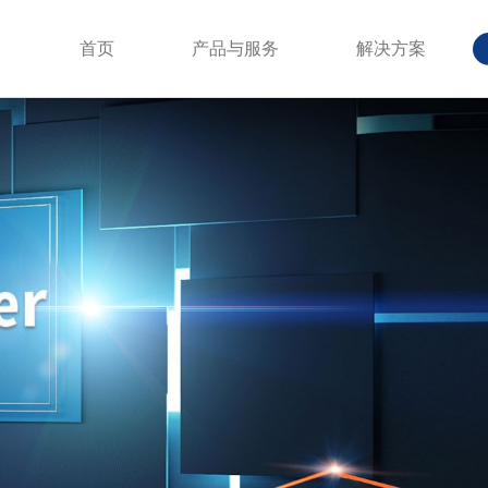
首页
产品与服务
解决方案