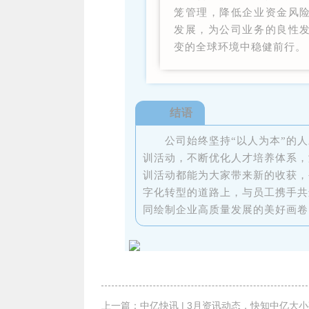
笼管理，降低企业资金风
发展，为公司业务的良性
变的全球环境中稳健前行。
结语
公司始终坚持“以人为本”的
训活动，不断优化人才培养体系，
训活动都能为大家带来新的收获，
字化转型的道路上，与员工携手共
同绘制企业高质量发展的美好画卷
小亿机器人宣贯大会 | 以群体智能破局，
2025-11-08
3月资讯动态汇总，了解知中亿大小事
上一篇：中亿快讯 | 3月资讯动态，快知中亿大