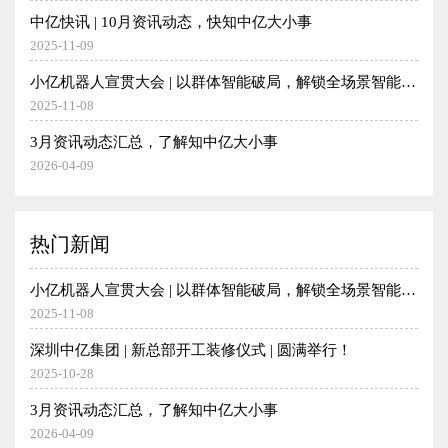
2025-11-09
中亿九载：秉科技之志，赴全球之约 | 2025年度回顾
2026-01-01
小亿机器人宣贯大会 | 以群体智能破局，解锁全场景智能新生态!
2025-11-08
中亿快讯 | 11月资讯动态，快知中亿大小事
2025-12-05
3月资讯动态汇总，了解知中亿大小事
2026-04-09
深圳中亿集团 | 中亿机器人群体智能数据大脑首秀！
2025-11-27
热烈祝贺！云迹科技IPO大捷 | 深圳中亿集团六载同行，见证荣耀！
2026-03-24
中亿快讯 | 10月资讯动态，快知中亿大小事
2025-11-09
深圳中亿集团 | 智赋场景落地 | 共启机器人新时代
热门新闻
2026-03-16
小亿机器人宣贯大会 | 以群体智能破局，解锁全场景智能新生态!
2025-11-08
深圳中亿集团 | 新总部开工装修仪式 | 圆满举行！
2025-10-28
3月资讯动态汇总，了解知中亿大小事
2026-04-09
热烈祝贺！云迹科技IPO大捷 | 深圳中亿集团六载同行，见证荣耀！