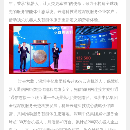
年，秉承"机器人，让人类更幸福”的使命，致力于构建全球领
先的服务智能体生态系统。云迹科技通过深度服务企业客户，
借助顶尖机器人及智能体服务重新定义消费者体验。
过去六载，深圳中亿集团服务超95%云迹机器人，保障机
器人通信网络数据传输和网络安全，凭借物联网连接方案打通
“通信连接一互联互通一全场景落地”关键路径。深圳中亿集团
全程深度服务云迹科技发展，稳居云迹科技核心战略伙伴阵
营，共同推动服务智能体生态落地。深圳中亿集团累计服务全
球超130万台机器人，月活超40万台、累计超200家机器人企业