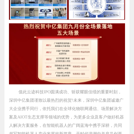
小亿机器人宣贯大会 | 以群体智能破局，解锁全场景智能新生态!
值此云迹科技IPO圆满成功、斩获耀眼佳绩的重要时刻，
2025-11-08
深圳中亿集团谨致以最热烈的祝贺!未来，深圳中亿集团诚邀广
3月资讯动态汇总，了解知中亿大小事
大企业携手同行，依托我们在全球化物联网通信、场景解决方
2026-04-09
案及AIOT生态支撑等领域的优势，为更多企业及客户做好机器
热烈祝贺！云迹科技IPO大捷 | 深圳中亿集团六载同行，见证荣耀！
人解决方案服务，在智能机器人的广阔蓝海中携手深耕，共同
2026-03-24
书写智能机器人产业发展的新篇章，于时代浪潮中并肩共创更