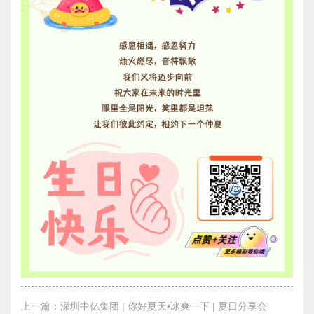
小亿机器人宣贯大会 | 以群体智能破局，解锁全场景智能新生态!
2025-11-08
3月资讯动态汇总，了解知中亿大小事
2026-04-09
热烈祝贺！云迹科技IPO大捷 | 深圳中亿集团六载同行，见证荣耀！
2026-03-24
上一篇：深圳中亿集团 | 你好夏天•冰爽一下 | 夏日分享会
深圳中亿集团 | 智赋场景落地 | 共启机器人新时代