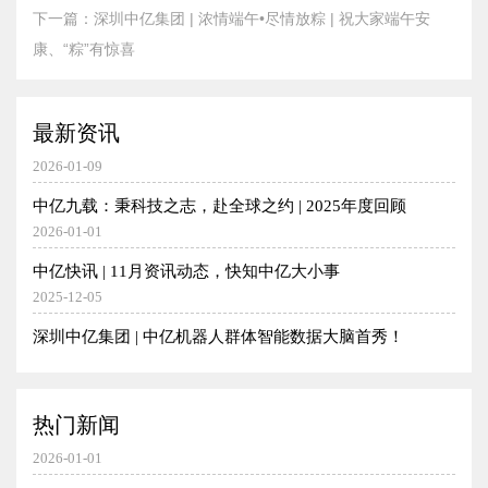
下一篇：深圳中亿集团 | 浓情端午•尽情放粽 | 祝大家端午安
2026-03-16
康、“粽”有惊喜
中亿快讯 | 1月资讯动态，快知中亿大小事
2026-02-11
深圳中亿集团 | 新总部开工装修仪式 | 圆满举行！
2025-10-28
中亿快讯 | 12月资讯动态，快知中亿大小事
最新资讯
2026-01-09
3月资讯动态汇总，了解知中亿大小事
2026-04-09
中亿九载：秉科技之志，赴全球之约 | 2025年度回顾
2026-01-01
热烈祝贺！云迹科技IPO大捷 | 深圳中亿集团六载同行，见证荣耀！
2026-03-24
中亿快讯 | 11月资讯动态，快知中亿大小事
2025-12-05
深圳中亿集团 | 智赋场景落地 | 共启机器人新时代
2026-03-16
深圳中亿集团 | 中亿机器人群体智能数据大脑首秀！
2025-11-27
中亿快讯 | 12月资讯动态，快知中亿大小事
2026-01-09
中亿快讯 | 10月资讯动态，快知中亿大小事
2025-11-09
中亿九载：秉科技之志，赴全球之约 | 2025年度回顾
热门新闻
2026-01-01
小亿机器人宣贯大会 | 以群体智能破局，解锁全场景智能新生态!
2025-11-08
中亿快讯 | 11月资讯动态，快知中亿大小事