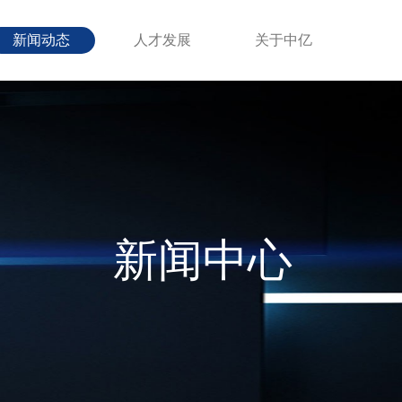
新闻动态
人才发展
关于中亿
新闻中心
>3月资讯动态汇总，了解知中亿大小事
2026-04-09
>逗利是啦！牛气开局，迎风“犇”跑