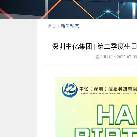
首页 »
新闻动态
深圳中亿集团 | 第二季度生日
发布时间：2025-07-0