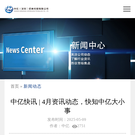
首页 »
新闻动态
中亿快讯 | 4月资讯动态，快知中亿大小
事
发布时间：2025-05-09
作者：中亿
2751