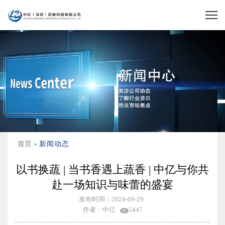
首页 »
新闻动态
以书换蔬 | 当书香遇上蔬香 | 中亿与你共
赴一场知识与味蕾的盛宴
发布时间：2024-09-29
作者：中亿
5447