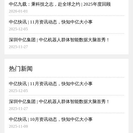
中亿九载：秉科技之志，赴全球之约 | 2025年度回顾
2026-01-01
热烈祝贺！云迹科技IPO大捷 | 深圳中亿集团六载同行，见证荣耀！
2026-03-24
中亿快讯 | 11月资讯动态，快知中亿大小事
2025-12-05
深圳中亿集团 | 智赋场景落地 | 共启机器人新时代
2026-03-16
深圳中亿集团 | 中亿机器人群体智能数据大脑首秀！
2025-11-27
中亿快讯 | 12月资讯动态，快知中亿大小事
2026-01-09
中亿快讯 | 10月资讯动态，快知中亿大小事
2025-11-09
中亿九载：秉科技之志，赴全球之约 | 2025年度回顾
热门新闻
2026-01-01
小亿机器人宣贯大会 | 以群体智能破局，解锁全场景智能新生态!
2025-11-08
中亿快讯 | 11月资讯动态，快知中亿大小事
2025-12-05
3月资讯动态汇总，了解知中亿大小事
2026-04-09
深圳中亿集团 | 中亿机器人群体智能数据大脑首秀！
2025-11-27
热烈祝贺！云迹科技IPO大捷 | 深圳中亿集团六载同行，见证荣耀！
2026-03-24
中亿快讯 | 10月资讯动态，快知中亿大小事
2025-11-09
深圳中亿集团 | 智赋场景落地 | 共启机器人新时代
2026-03-16