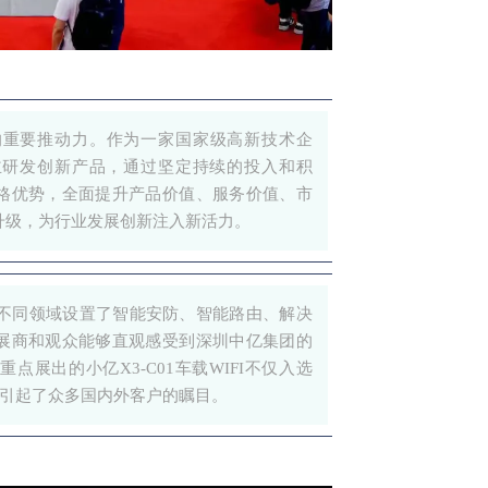
的重要推动力。作为一家国家级高新技术企
主研发创新产品，通过坚定持续的投入和积
格优势，全面提升产品价值、服务价值、市
升级，为行业发展创新注入新活力。
不同领域设置了智能安防、智能路由、解决
展商和观众能够直观感受到深圳中亿集团的
展出的小亿X3-C01车载WIFI不仅入选
选，更引起了众多国内外客户的瞩目。