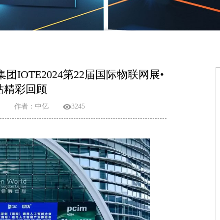
团IOTE2024第22届国际物联网展•
站精彩回顾
9
作者：中亿
3245