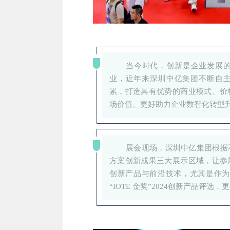
2
当今时代，创新是企业发展
业，近年来深圳中亿集团不断自
累，打造具有优势的商业模式、价
场价值、更好助力企业数智化转型
3
展会现场，深圳中亿集团根据
方案创新成果三大展示区域，让参
创新产品与前沿技术，尤其是作为重点
“IOTE 金奖”2024创新产品评