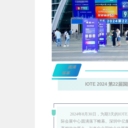
圆满
落幕
IOTE 2024 第22
1
2024年8月30日，为期3天的IO
际会展中心圆满落下帷幕。深圳中亿