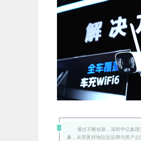
4
通过不断创新，深圳中亿集团
象，从而更好地拉近品牌与用户之