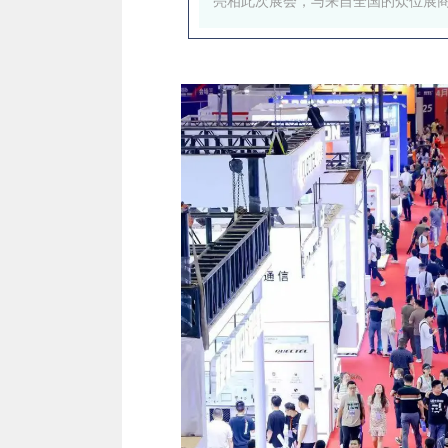
亮相此次展会，与来自全国的众位展