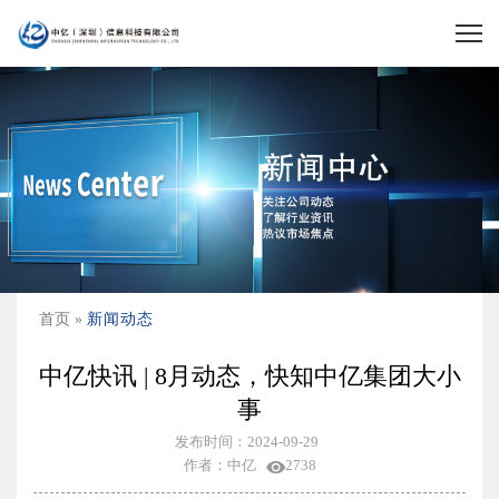
首页 »
新闻动态
中亿快讯 | 8月动态，快知中亿集团大小
事
发布时间：2024-09-29
作者：中亿
2738