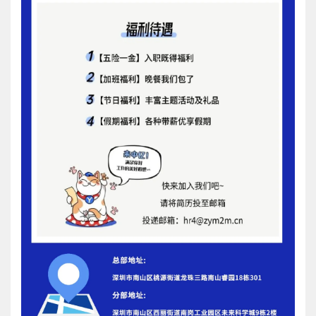
小亿机器人宣贯大会 | 以群体智能破局，解锁全场景智能新生态!
2025-11-08
3月资讯动态汇总，了解知中亿大小事
2026-04-09
热烈祝贺！云迹科技IPO大捷 | 深圳中亿集团六载同行，见证荣耀！
2026-03-24