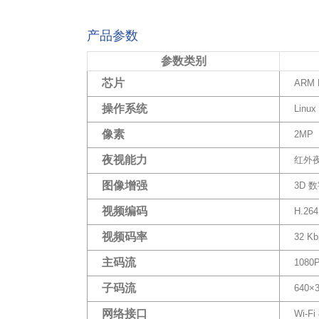
产品参数
参数类别
芯片
ARM
操作系统
Lin
像素
2MP
夜视能力
红外夜
图像增强
3D 
视频编码
H.264
视频码率
32 Kb
主码流
1080P
子码流
640×
网络接口
Wi-F