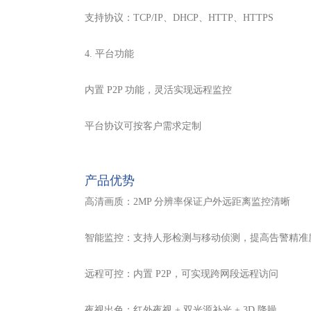
支持协议：TCP/IP、DHCP、HTTP、HTTPS
4. 平台功能
内置 P2P 功能，灵活实现远程监控
平台协议可按客户需求定制
产品优势
高清画质：2MP 分辨率保证户外远距离监控清晰
智能监控：支持人形检测与移动侦测，提高告警精准
远程可控：内置 P2P，可实现跨网段远程访问
夜视出色：红外夜视 + 双光源补光 + 3D 降噪