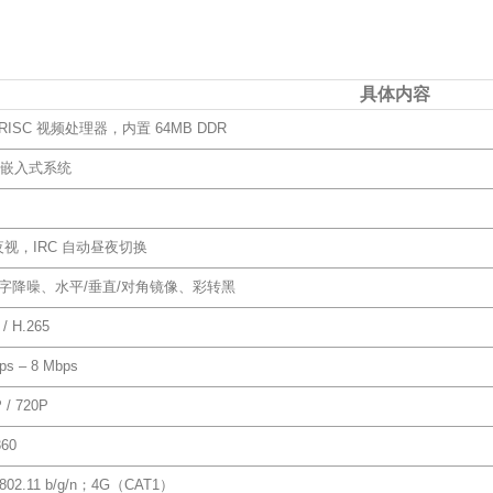
具体内容
 RISC 视频处理器，内置 64MB DDR
ux 嵌入式系统
视，IRC 自动昼夜切换
数字降噪、水平/垂直/对角镜像、彩转黑
 / H.265
ps – 8 Mbps
 / 720P
360
i 802.11 b/g/n；4G（CAT1）